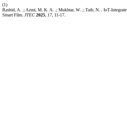
(1)
Rashid, A. .; Azmi, M. K. A. .; Mukhtar, W. .; Taib, N. . IoT-Integ
Smart Film.
JTEC
2025
,
17
, 11-17.