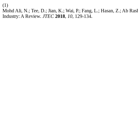
(1)
Mohd Ali, N.; Tee, D.; Jian, K.; Wai, P.; Fang, L.; Hasan, Z.; Ab Ra
Industry: A Review.
JTEC
2018
,
10
, 129-134.