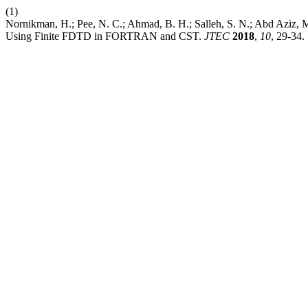
(1)
Nornikman, H.; Pee, N. C.; Ahmad, B. H.; Salleh, S. N.; Abd Aziz, 
Using Finite FDTD in FORTRAN and CST.
JTEC
2018
,
10
, 29-34.